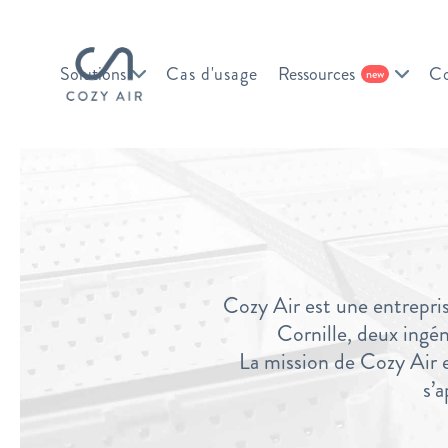
Solutions
Cas d'usage
Ressources
Co
new
Cozy Air est une entrepri
Cornille, deux ingéni
La mission de Cozy Air es
s’a