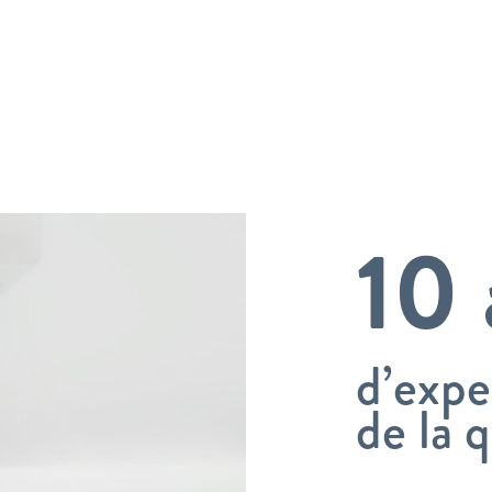
10
d’expe
de la q